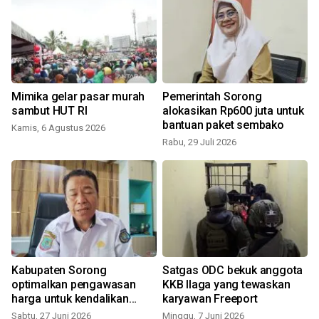
Mimika gelar pasar murah
Pemerintah Sorong
k
sambut HUT RI
alokasikan Rp600 juta untuk
bantuan paket sembako
Kamis, 6 Agustus 2026
Rabu, 29 Juli 2026
S
Kabupaten Sorong
Satgas ODC bekuk anggota
optimalkan pengawasan
KKB Ilaga yang tewaskan
harga untuk kendalikan
karyawan Freeport
inflasi
Sabtu, 27 Juni 2026
Minggu, 7 Juni 2026
M