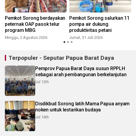
n
Pemkot Sorong berdayakan
Pemkot Sorong salurkan 11
Pe
peternak OAP pasok telur
pompa air dukung
program MBG
produktivitas petani
Minggu, 2 Agustus 2026
Jumat, 31 Juli 2026
R
Terpopuler - Seputar Papua Barat Daya
Pemprov Papua Barat Daya susun RPPLH
sebagai arah pembangunan berkelanjutan
Jul 12th
Disdikbud Sorong latih Mama Papua anyam
noken untuk lestarikan budaya
Jul 16th