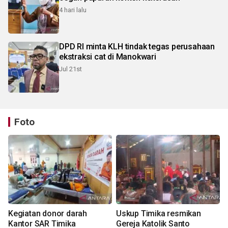
4 hari lalu
DPD RI minta KLH tindak tegas perusahaan
ekstraksi cat di Manokwari
Jul 21st
Foto
Kegiatan donor darah
Uskup Timika resmikan
Kantor SAR Timika
Gereja Katolik Santo