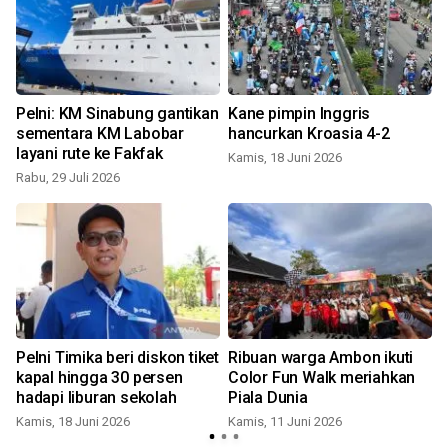
Pelni: KM Sinabung gantikan
Kane pimpin Inggris
sementara KM Labobar
hancurkan Kroasia 4-2
layani rute ke Fakfak
Kamis, 18 Juni 2026
Rabu, 29 Juli 2026
Pelni Timika beri diskon tiket
Ribuan warga Ambon ikuti
kapal hingga 30 persen
Color Fun Walk meriahkan
hadapi liburan sekolah
Piala Dunia
Kamis, 18 Juni 2026
Kamis, 11 Juni 2026
S