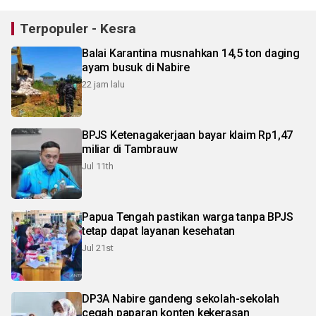
Terpopuler - Kesra
Balai Karantina musnahkan 14,5 ton daging
ayam busuk di Nabire
22 jam lalu
BPJS Ketenagakerjaan bayar klaim Rp1,47
miliar di Tambrauw
Jul 11th
Papua Tengah pastikan warga tanpa BPJS
tetap dapat layanan kesehatan
Jul 21st
DP3A Nabire gandeng sekolah-sekolah
cegah paparan konten kekerasan