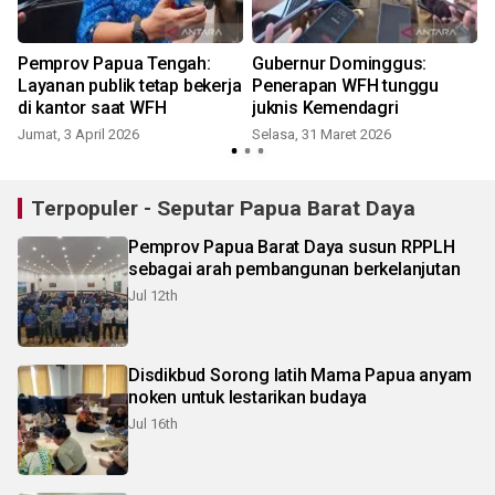
Pemprov Papua Tengah:
Gubernur Dominggus:
Layanan publik tetap bekerja
Penerapan WFH tunggu
di kantor saat WFH
juknis Kemendagri
Jumat, 3 April 2026
Selasa, 31 Maret 2026
S
Terpopuler - Seputar Papua Barat Daya
Pemprov Papua Barat Daya susun RPPLH
sebagai arah pembangunan berkelanjutan
Jul 12th
Disdikbud Sorong latih Mama Papua anyam
noken untuk lestarikan budaya
Jul 16th