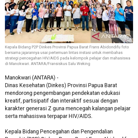
Kepala Bidang P2P Dinkes Provinsi Papua Barat Frans Abidondifu foto
bersama jajarannya usai pertemuan lintas instasi untuk membahas
strategi pencegahan HIV/AIDS pada kelompok pelajar dan mahasiswa
di Manokwari. ANTARA/Fransiskus Salu Weking
Manokwari (ANTARA) -
Dinas Kesehatan (Dinkes) Provinsi Papua Barat
mendorong pengembangan pendekatan edukasi
kreatif, partisipatif dan interaktif sesuai dengan
karakter generasi Z guna mencegah kalangan pelajar
serta mahasiswa terpapar HIV/AIDS.
Kepala Bidang Pencegahan dan Pengendalian