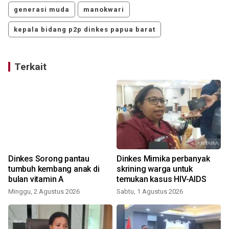
generasi muda
manokwari
kepala bidang p2p dinkes papua barat
Terkait
Dinkes Sorong pantau
Dinkes Mimika perbanyak
tumbuh kembang anak di
skrining warga untuk
bulan vitamin A
temukan kasus HIV-AIDS
Minggu, 2 Agustus 2026
Sabtu, 1 Agustus 2026
R