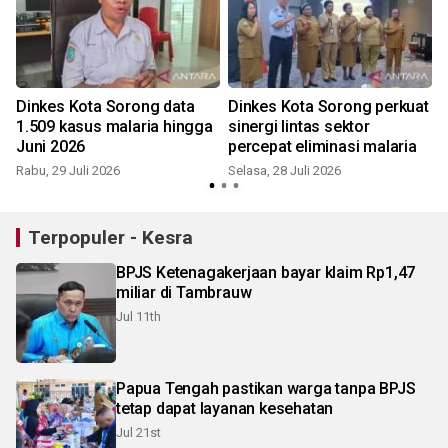
Dinkes Kota Sorong data
Dinkes Kota Sorong perkuat
n
1.509 kasus malaria hingga
sinergi lintas sektor
Juni 2026
percepat eliminasi malaria
Rabu, 29 Juli 2026
Selasa, 28 Juli 2026
J
Terpopuler - Kesra
BPJS Ketenagakerjaan bayar klaim Rp1,47
miliar di Tambrauw
Jul 11th
Papua Tengah pastikan warga tanpa BPJS
tetap dapat layanan kesehatan
Jul 21st