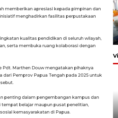
 memberikan apresiasi kepada pimpinan dan
nisiatif menghadirkan fasilitas perpustakaan
Mewujudkan damai di Kwamki
Narama
gkatan kualitas pendidikan di seluruh wilayah,
8 Januari 2026 20:19
an, serta membuka ruang kolaborasi dengan
V
re Pdt. Marthen Douw mengatakan pihaknya
a dari Pemprov Papua Tengah pada 2025 untuk
sebut.
eran penting dalam pengembangan kampus dan
KORMI MIMIKA RUTIN GELAR
tempat belajar maupun pusat penelitian,
"CAR FREE DAY" SETIAP
 sosial kemasyarakatan di Papua.
SABTU