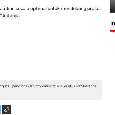
29 April 2026 17:04
anfaatkan secara optimal untuk mendukung proses
” katanya.
I
g atau pengindeksan otomatis untuk AI di situs web ini tanpa