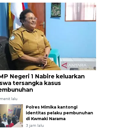
MP Negeri 1 Nabire keluarkan
iswa tersangka kasus
embunuhan
menit lalu
Polres Mimika kantongi
identitas pelaku pembunuhan
di Kwmaki Narama
3 jam lalu