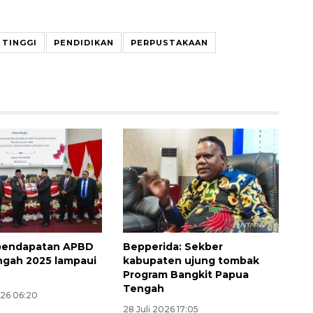
 TINGGI
PENDIDIKAN
PERPUSTAKAAN
Belanja turis asing beri angin
segar bagi ekonomi
2026-08-05 09:00:00
 pendapatan APBD
Bepperida: Sekber
ngah 2025 lampaui
kabupaten ujung tombak
Program Bangkit Papua
Tengah
026 06:20
28 Juli 2026 17:05