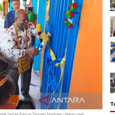
T
litik Setda Papua Tengah Marthen Ukago saat