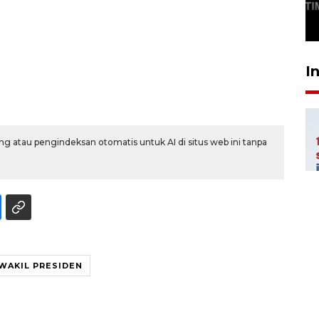
SABTU
29 April 2026 17:04
I
g atau pengindeksan otomatis untuk AI di situs web ini tanpa
WAKIL PRESIDEN