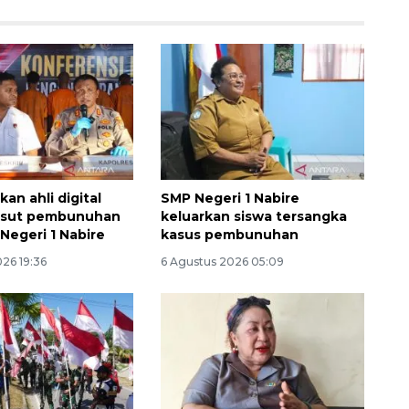
tkan ahli digital
SMP Negeri 1 Nabire
 usut pembunuhan
keluarkan siswa tersangka
Negeri 1 Nabire
kasus pembunuhan
Ekonomi triwulan II-2026
26 19:36
6 Agustus 2026 05:09
tumbuh 5,29 persen
2026-08-06 18:45:00