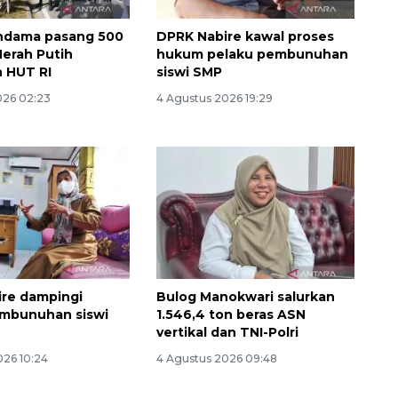
ndama pasang 500
DPRK Nabire kawal proses
erah Putih
hukum pelaku pembunuhan
 HUT RI
siswi SMP
026 02:23
4 Agustus 2026 19:29
re dampingi
Bulog Manokwari salurkan
embunuhan siswi
1.546,4 ton beras ASN
vertikal dan TNI-Polri
026 10:24
4 Agustus 2026 09:48