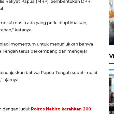
lis Rakyat Papua (MRP), pembentukan DPR
ah.
 meski masih ada yang perlu dioptimalkan,
Mewujudkan damai di Kwamki
ahan,” katanya.
Narama
8 Januari 2026 20:19
 menjadi momentum untuk menunjukkan bahwa
a Tengah terus berkembang dan mengejar
V
 menunjukkan bahwa Papua Tengah sudah mulai
 ujarnya.
KORMI MIMIKA RUTIN GELAR
"CAR FREE DAY" SETIAP
m dengan judul:
Polres Nabire kerahkan 200