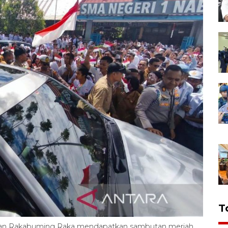
T
ibran Rakabuming Raka mendapatkan sambutan meriah