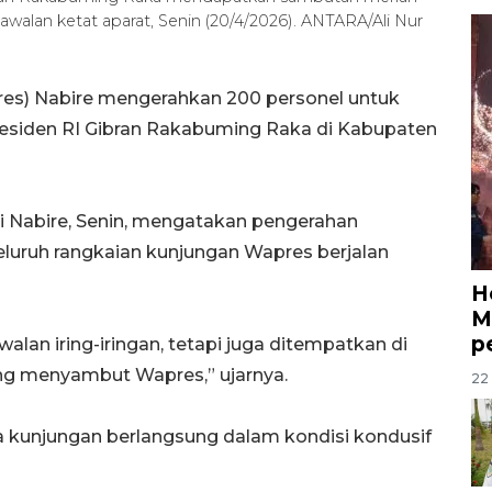
awalan ketat aparat, Senin (20/4/2026). ANTARA/Ali Nur
lres) Nabire mengerahkan 200 personel untuk
esiden RI Gibran Rakabuming Raka di Kabupaten
i Nabire, Senin, mengatakan pengerahan
luruh rangkaian kunjungan Wapres berjalan
H
M
p
lan iring-iringan, tetapi juga ditempatkan di
ang menyambut Wapres,” ujarnya.
22 
 kunjungan berlangsung dalam kondisi kondusif