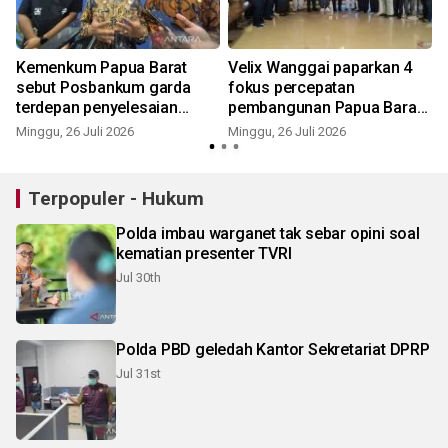
Kemenkum Papua Barat
Velix Wanggai paparkan 4
sebut Posbankum garda
fokus percepatan
a
terdepan penyelesaian
pembangunan Papua Barat
sengketa
Daya
Minggu, 26 Juli 2026
Minggu, 26 Juli 2026
S
Terpopuler - Hukum
Polda imbau warganet tak sebar opini soal
kematian presenter TVRI
Jul 30th
Polda PBD geledah Kantor Sekretariat DPRP
Jul 31st