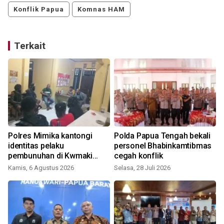
Konflik Papua
Komnas HAM
Terkait
Polres Mimika kantongi
Polda Papua Tengah bekali
identitas pelaku
personel Bhabinkamtibmas
pembunuhan di Kwmaki
cegah konflik
Narama
Kamis, 6 Agustus 2026
Selasa, 28 Juli 2026
J