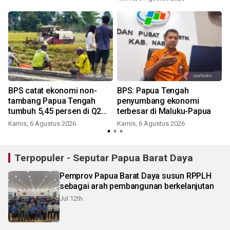
BPS catat ekonomi non-
BPS: Papua Tengah
tambang Papua Tengah
penyumbang ekonomi
tumbuh 5,45 persen di Q2
terbesar di Maluku-Papua
2026
Kamis, 6 Agustus 2026
Kamis, 6 Agustus 2026
Terpopuler - Seputar Papua Barat Daya
Pemprov Papua Barat Daya susun RPPLH
sebagai arah pembangunan berkelanjutan
Jul 12th