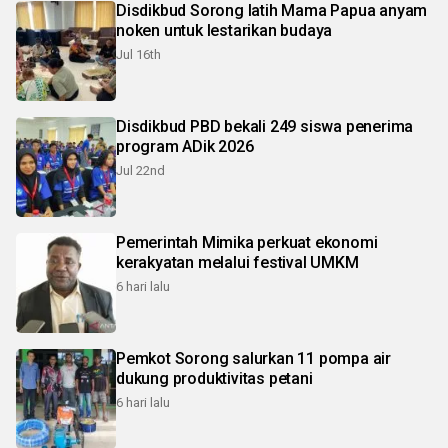
Disdikbud Sorong latih Mama Papua anyam
noken untuk lestarikan budaya
Jul 16th
Disdikbud PBD bekali 249 siswa penerima
program ADik 2026
Jul 22nd
Pemerintah Mimika perkuat ekonomi
kerakyatan melalui festival UMKM
6 hari lalu
Pemkot Sorong salurkan 11 pompa air
dukung produktivitas petani
6 hari lalu