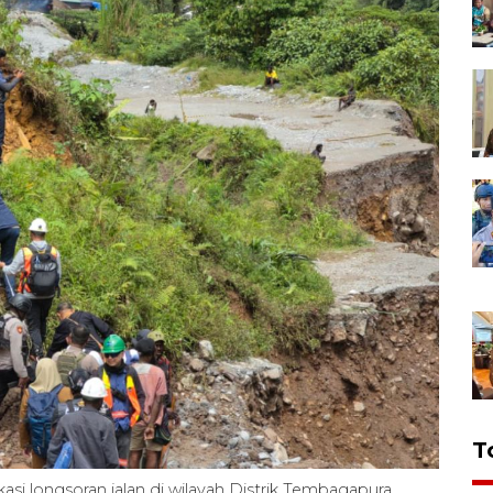
T
si longsoran jalan di wilayah Distrik Tembagapura