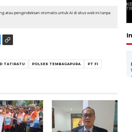
"CAR FREE DAY" SETIAP
SABTU
g atau pengindeksan otomatis untuk AI di situs web ini tanpa
29 April 2026 17:04
I
RD TATIRATU
POLSEK TEMBAGAPURA
PT FI