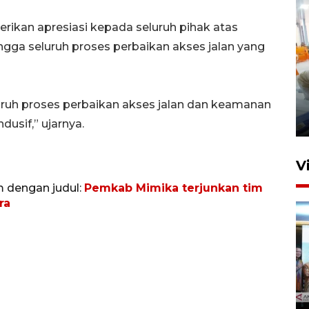
ikan apresiasi kepada seluruh pihak atas
ingga seluruh proses perbaikan akses jalan yang
Mewujudkan damai di Kwamki
Narama
luruh proses perbaikan akses jalan dan keamanan
8 Januari 2026 20:19
dusif,” ujarnya.
V
m dengan judul:
Pemkab Mimika terjunkan tim
ra
KORMI MIMIKA RUTIN GELAR