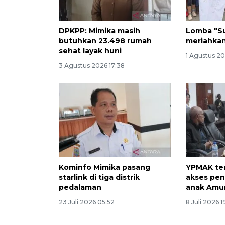
DPKPP: Mimika masih
Lomba "S
butuhkan 23.498 rumah
meriahkan
sehat layak huni
1 Agustus 202
3 Agustus 2026 17:38
Kominfo Mimika pasang
YPMAK ter
starlink di tiga distrik
akses pen
pedalaman
anak Am
23 Juli 2026 05:52
8 Juli 2026 1