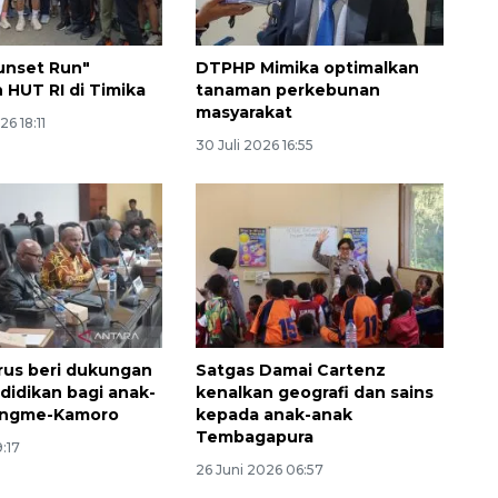
unset Run"
DTPHP Mimika optimalkan
 HUT RI di Timika
tanaman perkebunan
masyarakat
6 18:11
30 Juli 2026 16:55
Memberantas kejahatan
jalanan Jakarta
us beri dukungan
Satgas Damai Cartenz
2026-08-05 18:00:00
didikan bagi anak-
kenalkan geografi dan sains
ungme-Kamoro
kepada anak-anak
Tembagapura
9:17
26 Juni 2026 06:57