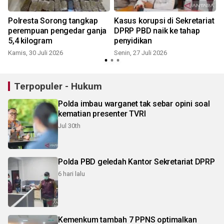
Polresta Sorong tangkap
Kasus korupsi di Sekretariat
perempuan pengedar ganja
DPRP PBD naik ke tahap
5,4 kilogram
penyidikan
Kamis, 30 Juli 2026
Senin, 27 Juli 2026
R
Terpopuler - Hukum
Polda imbau warganet tak sebar opini soal
kematian presenter TVRI
Jul 30th
Polda PBD geledah Kantor Sekretariat DPRP
6 hari lalu
Kemenkum tambah 7 PPNS optimalkan