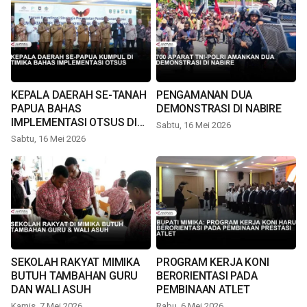
KEPALA DAERAH SE-TANAH
PENGAMANAN DUA
PAPUA BAHAS
DEMONSTRASI DI NABIRE
IMPLEMENTASI OTSUS DI
Sabtu, 16 Mei 2026
TIMIKA
Sabtu, 16 Mei 2026
SEKOLAH RAKYAT MIMIKA
PROGRAM KERJA KONI
BUTUH TAMBAHAN GURU
BERORIENTASI PADA
DAN WALI ASUH
PEMBINAAN ATLET
Kamis, 7 Mei 2026
Rabu, 6 Mei 2026