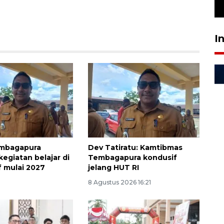
29 April 2026 17:04
I
embagapura
Dev Tatiratu: Kamtibmas
egiatan belajar di
Tembagapura kondusif
f mulai 2027
jelang HUT RI
8 Agustus 2026 16:21