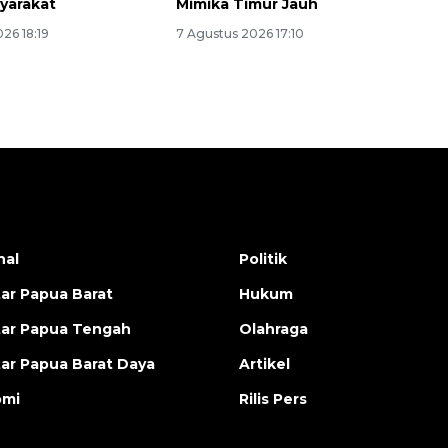
syarakat
Mimika Timur Jauh
26 18:19
7 Agustus 2026 17:10
nal
Politik
ar Papua Barat
Hukum
ar Papua Tengah
Olahraga
ar Papua Barat Daya
Artikel
omi
Rilis Pers