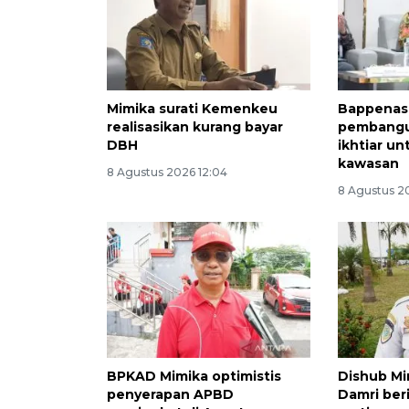
Mimika surati Kemenkeu
Bappenas
realisasikan kurang bayar
pembangu
DBH
ikhtiar u
kawasan
8 Agustus 2026 12:04
8 Agustus 2
BPKAD Mimika optimistis
Dishub M
penyerapan APBD
Damri ber