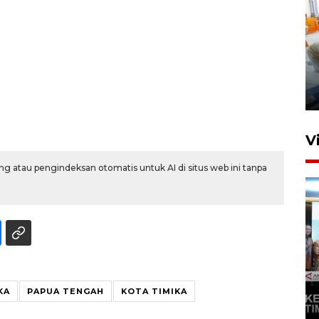
Mewujudkan damai di Kwamki
Narama
8 Januari 2026 20:19
V
g atau pengindeksan otomatis untuk AI di situs web ini tanpa
KORMI MIMIKA RUTIN GELAR
"CAR FREE DAY" SETIAP
KA
PAPUA TENGAH
KOTA TIMIKA
SABTU