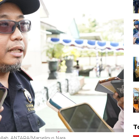
T
lah. ANTARA/Marselinus Nara