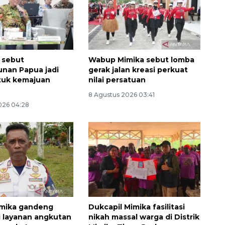
 sebut
Wabup Mimika sebut lomba
nan Papua jadi
gerak jalan kreasi perkuat
ntuk kemajuan
nilai persatuan
8 Agustus 2026 03:41
026 04:28
Layanan haji Indonesia
semakin memuaskan
2026-08-08 15:00:00
imika gandeng
Dukcapil Mimika fasilitasi
i layanan angkutan
nikah massal warga di Distrik