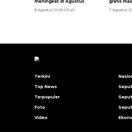
meningkat di Agustus
gratis ma
8 Agustus 2026 03:40
7 Agustus 20
Terkini
Nasio
Top News
Seput
Terpopuler
Seput
Foto
Seput
Video
Ekon