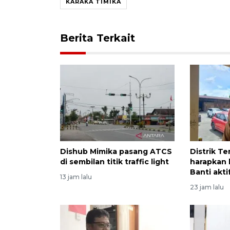
KARAKA TIMIKA
Berita Terkait
Dishub Mimika pasang ATCS
Distrik T
di sembilan titik traffic light
harapkan k
Banti akti
13 jam lalu
23 jam lalu