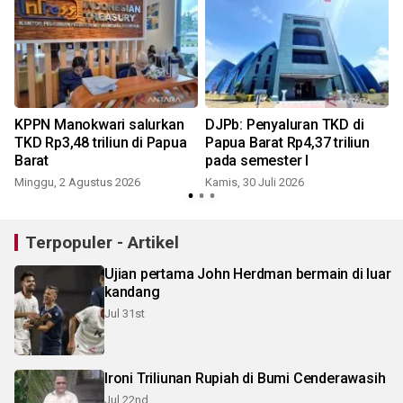
KPPN Manokwari salurkan
DJPb: Penyaluran TKD di
t
TKD Rp3,48 triliun di Papua
Papua Barat Rp4,37 triliun
Barat
pada semester I
Minggu, 2 Agustus 2026
Kamis, 30 Juli 2026
K
Terpopuler - Artikel
Ujian pertama John Herdman bermain di luar
kandang
Jul 31st
Ironi Triliunan Rupiah di Bumi Cenderawasih
Jul 22nd