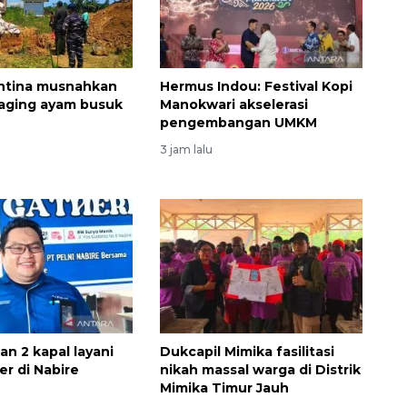
antina musnahkan
Hermus Indou: Festival Kopi
daging ayam busuk
Manokwari akselerasi
pengembangan UMKM
3 jam lalu
kan 2 kapal layani
Dukcapil Mimika fasilitasi
er di Nabire
nikah massal warga di Distrik
Mimika Timur Jauh