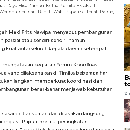
rat Daya Elisa Kambu, Ketua Komite Eksekutif
anggai dan para Bupati, Wakil Bupati se-Tanah Papua,
ngah Meki Frits Nawipa menyebut pembangunan
n parsial atau sendiri-sendiri, namun
g kuat antarseluruh kepala daerah setempat.
u, mengatakan kegiatan Forum Koordinasi
a yang dilaksanakan di Timika beberapa hari
B
atukan langkah, memperkuat koordinasi dan
t
pembangunan benar-benar menjawab kebutuhan
2 j
t sasaran, transparan dan dirasakan langsung
rang asli Papua melalui peningkatan
yarakat,” kata Meki Nawipa yang juga dipercaya