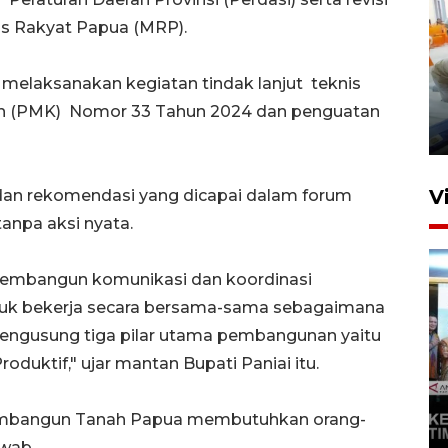
s Rakyat Papua (MRP).
Mewujudkan damai di Kwamki
 melaksanakan kegiatan tindak lanjut teknis
Narama
ngan (PMK) Nomor 33 Tahun 2024 dan penguatan
8 Januari 2026 20:19
V
dan rekomendasi yang dicapai dalam forum
anpa aksi nyata.
 membangun komunikasi dan koordinasi
tuk bekerja secara bersama-sama sebagaimana
gusung tiga pilar utama pembangunan yaitu
duktif," ujar mantan Bupati Paniai itu.
KORMI MIMIKA RUTIN GELAR
"CAR FREE DAY" SETIAP
embangun Tanah Papua membutuhkan orang-
SABTU
awab.