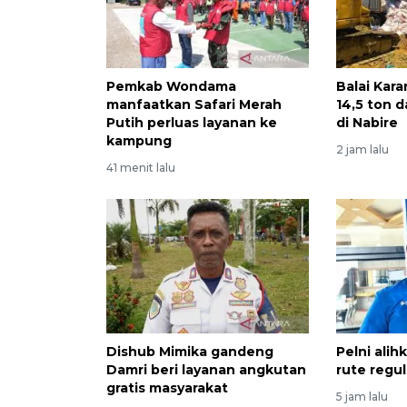
Pemkab Wondama
Balai Kar
manfaatkan Safari Merah
14,5 ton 
Putih perluas layanan ke
di Nabire
kampung
2 jam lalu
41 menit lalu
Dishub Mimika gandeng
Pelni alih
Damri beri layanan angkutan
rute regul
gratis masyarakat
5 jam lalu