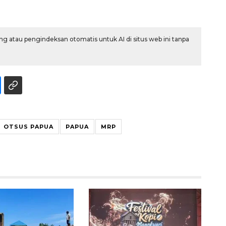
g atau pengindeksan otomatis untuk AI di situs web ini tanpa
Ekonomi triwulan II-2026
OTSUS PAPUA
PAPUA
MRP
tumbuh 5,29 persen
2026-08-06 18:45:00