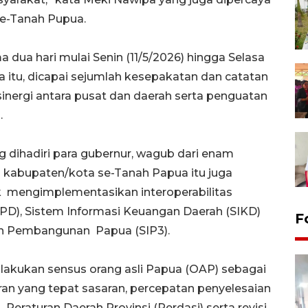
se-Tanah Pupua.
dua hari mulai Senin (11/5/2026) hingga Selasa
ka itu, dicapai sejumlah kesepakatan dan catatan
 sinergi antara pusat dan daerah serta penguatan
.
ng dihadiri para gubernur, wagub dari enam
42 kabupaten/kota se-Tanah Papua itu juga
mengimplementasikan interoperabilitas
PD), Sistem Informasi Keuangan Daerah (SIKD)
F
an Pembangunan Papua (SIP3).
akukan sensus orang asli Papua (OAP) sebagai
an yang tepat sasaran, percepatan penyelesaian
eraturan Daerah Provinsi (Perdasi) serta revisi