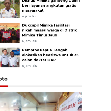
Dishub Mimika gandeng Damri
beri layanan angkutan gratis
masyarakat
4 jam lalu
Dukcapil Mimika fasilitasi
nikah massal warga di Distrik
Mimika Timur Jauh
6 jam lalu
Pemprov Papua Tengah
alokasikan beasiswa untuk 35
calon dokter OAP
6 jam lalu
oto