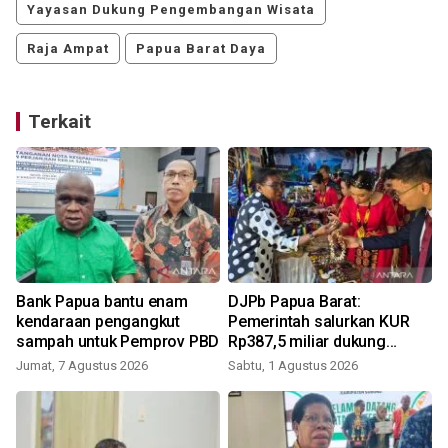
Yayasan Dukung Pengembangan Wisata
Raja Ampat
Papua Barat Daya
Terkait
Bank Papua bantu enam
DJPb Papua Barat:
k
kendaraan pengangkut
Pemerintah salurkan KUR
sampah untuk Pemprov PBD
Rp387,5 miliar dukung
pembiayaan UMKM
Jumat, 7 Agustus 2026
Sabtu, 1 Agustus 2026
S