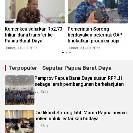
n
Kemenkeu salurkan Rp2,70
Pemerintah Sorong
triliun dana transfer ke
berdayakan peternak OAP
Papua Barat Daya
tingkatkan produksi sapi
Jumat, 31 Juli 2026
Jumat, 31 Juli 2026
M
Terpopuler - Seputar Papua Barat Daya
Pemprov Papua Barat Daya susun RPPLH
sebagai arah pembangunan berkelanjutan
Jul 12th
Disdikbud Sorong latih Mama Papua anyam
noken untuk lestarikan budaya
Jul 16th