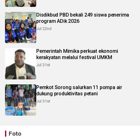
Disdikbud PBD bekali 249 siswa penerima
program ADik 2026
Jul 22nd
Pemerintah Mimika perkuat ekonomi
kerakyatan melalui festival UMKM
Jul 31st
Pemkot Sorong salurkan 11 pompa air
dukung produktivitas petani
Jul 31st
Foto