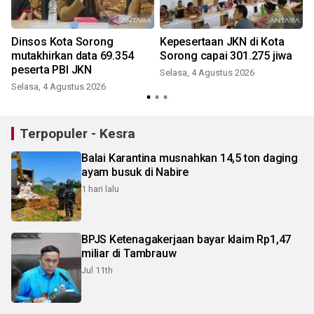
Dinsos Kota Sorong
Kepesertaan JKN di Kota
mutakhirkan data 69.354
Sorong capai 301.275 jiwa
peserta PBI JKN
Selasa, 4 Agustus 2026
Selasa, 4 Agustus 2026
J
Terpopuler - Kesra
Balai Karantina musnahkan 14,5 ton daging
ayam busuk di Nabire
1 hari lalu
BPJS Ketenagakerjaan bayar klaim Rp1,47
miliar di Tambrauw
Jul 11th