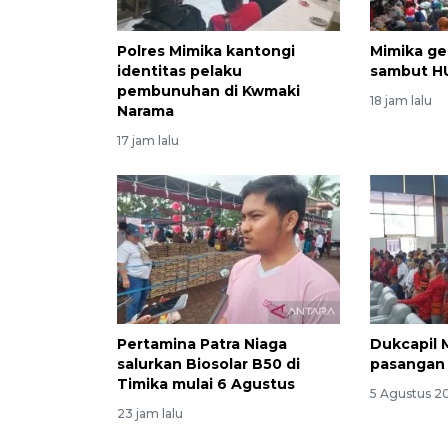
Polres Mimika kantongi
Mimika ge
identitas pelaku
sambut H
pembunuhan di Kwmaki
18 jam lalu
Narama
17 jam lalu
Pertamina Patra Niaga
Dukcapil M
salurkan Biosolar B50 di
pasangan 
Timika mulai 6 Agustus
5 Agustus 2
23 jam lalu