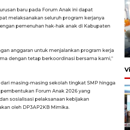
urusan baru pada Forum Anak ini dapat
pat melaksanakan seluruh program kerjanya
dengan pemenuhan hak-hak anak di Kabupaten
Mewujudkan damai di Kwamki
Narama
engan anggaran untuk menjalankan program kerja
8 Januari 2026 20:19
ma dengan tetap berkoordinasi bersama kami,”
V
r dari masing-masing sekolah tingkat SMP hingga
n pembentukan Forum Anak 2026 yang
dan sosialisasi pelaksanaan kebijakan
akan oleh DP3AP2KB Mimika.
KORMI MIMIKA RUTIN GELAR