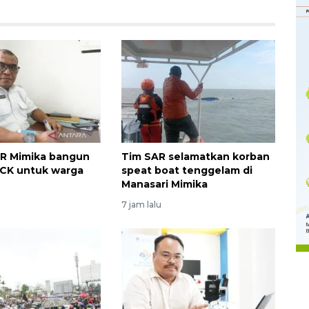
PR Mimika bangun
Tim SAR selamatkan korban
 MCK untuk warga
speat boat tenggelam di
Manasari Mimika
Memberantas kejahatan
7 jam lalu
jalanan Jakarta
2026-08-05 18:00:00