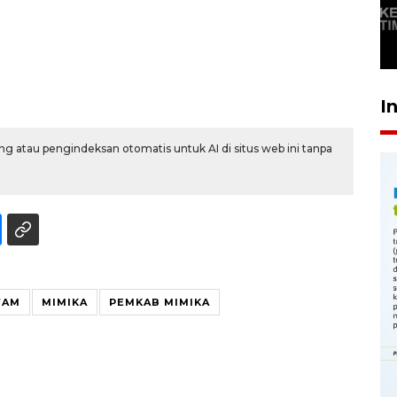
"CAR FREE DAY" SETIAP
SABTU
29 April 2026 17:04
I
g atau pengindeksan otomatis untuk AI di situs web ini tanpa
WAM
MIMIKA
PEMKAB MIMIKA