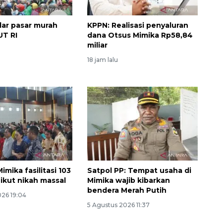
lar pasar murah
KPPN: Realisasi penyaluran
UT RI
dana Otsus Mimika Rp58,84
miliar
18 jam lalu
imika fasilitasi 103
Satpol PP: Tempat usaha di
ikut nikah massal
Mimika wajib kibarkan
bendera Merah Putih
026 19:04
5 Agustus 2026 11:37