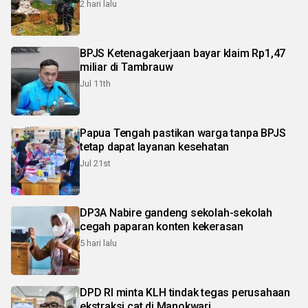
2 hari lalu
BPJS Ketenagakerjaan bayar klaim Rp1,47
miliar di Tambrauw
Jul 11th
Papua Tengah pastikan warga tanpa BPJS
tetap dapat layanan kesehatan
Jul 21st
DP3A Nabire gandeng sekolah-sekolah
cegah paparan konten kekerasan
5 hari lalu
DPD RI minta KLH tindak tegas perusahaan
ekstraksi cat di Manokwari