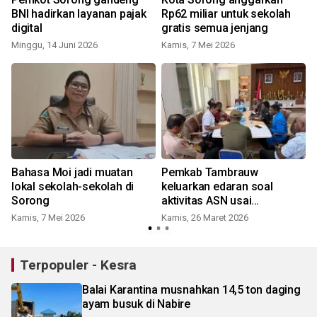
BNI hadirkan layanan pajak
Rp62 miliar untuk sekolah
digital
gratis semua jenjang
Minggu, 14 Juni 2026
Kamis, 7 Mei 2026
S
Bahasa Moi jadi muatan
Pemkab Tambrauw
lokal sekolah-sekolah di
keluarkan edaran soal
Sorong
aktivitas ASN usai
penyerangan nakes
Kamis, 7 Mei 2026
Kamis, 26 Maret 2026
S
Terpopuler - Kesra
Balai Karantina musnahkan 14,5 ton daging
ayam busuk di Nabire