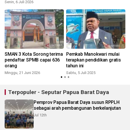
Senin, 6 Juli 2026
J
B
SMAN 3 Kota Sorong terima
Pemkab Manokwari mulai
pendaftar SPMB capai 636
terapkan pendidikan gratis
orang
tahun ini
Minggu, 21 Juni 2026
Sabtu, 5 Juli 2025
R
Terpopuler - Seputar Papua Barat Daya
Pemprov Papua Barat Daya susun RPPLH
sebagai arah pembangunan berkelanjutan
Jul 12th