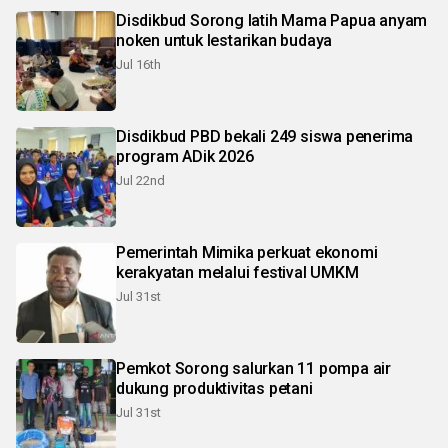
Disdikbud Sorong latih Mama Papua anyam
noken untuk lestarikan budaya
Jul 16th
Disdikbud PBD bekali 249 siswa penerima
program ADik 2026
Jul 22nd
Pemerintah Mimika perkuat ekonomi
kerakyatan melalui festival UMKM
Jul 31st
Pemkot Sorong salurkan 11 pompa air
dukung produktivitas petani
Jul 31st