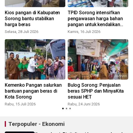
Kios pangan di Kabupaten
TPID Sorong intensifkan
Sorong bantu stabilkan
pengawasan harga bahan
harga beras
pangan untuk kendalikan
inflasi
Selasa, 28 Juli 2026
Kamis, 16 Juli 2026
R
Kemenko Pangan salurkan
Bulog Sorong: Penjualan
bantuan pangan beras di
beras SPHP dan MinyaKita
Kota Sorong
sesuai HET
Rabu, 15 Juli 2026
Rabu, 24 Juni 2026
Terpopuler - Ekonomi