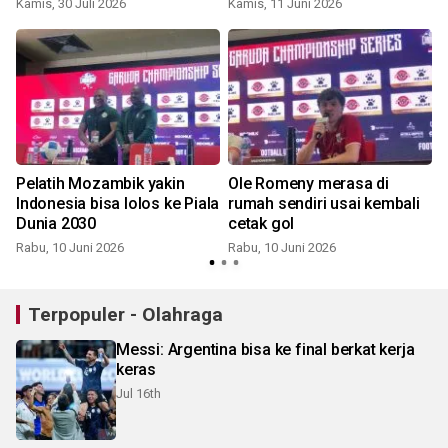
Kamis, 30 Juli 2026
Kamis, 11 Juni 2026
R
Pelatih Mozambik yakin
Ole Romeny merasa di
Indonesia bisa lolos ke Piala
rumah sendiri usai kembali
Dunia 2030
cetak gol
Rabu, 10 Juni 2026
Rabu, 10 Juni 2026
S
Terpopuler - Olahraga
Messi: Argentina bisa ke final berkat kerja
keras
Jul 16th