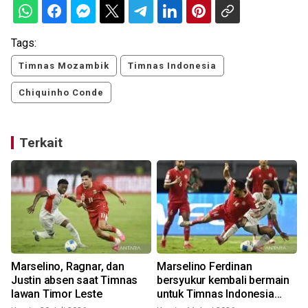
Tags:
Timnas Mozambik
Timnas Indonesia
Chiquinho Conde
Terkait
Marselino, Ragnar, dan
Marselino Ferdinan
Justin absen saat Timnas
bersyukur kembali bermain
lawan Timor Leste
untuk Timnas Indonesia
usai absen lama