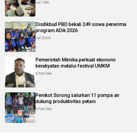
Jul 16th
Disdikbud PBD bekali 249 siswa penerima
program ADik 2026
Jul 22nd
Pemerintah Mimika perkuat ekonomi
kerakyatan melalui festival UMKM
6 hari lalu
Pemkot Sorong salurkan 11 pompa air
dukung produktivitas petani
6 hari lalu