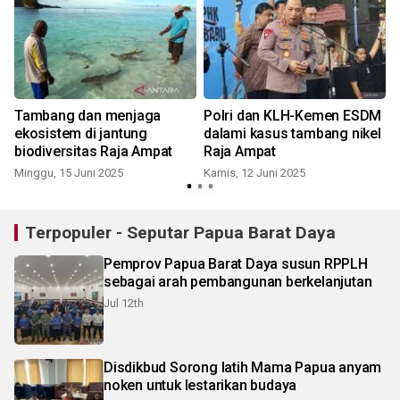
Tambang dan menjaga
Polri dan KLH-Kemen ESDM
ekosistem di jantung
dalami kasus tambang nikel
biodiversitas Raja Ampat
Raja Ampat
Minggu, 15 Juni 2025
Kamis, 12 Juni 2025
R
Terpopuler - Seputar Papua Barat Daya
Pemprov Papua Barat Daya susun RPPLH
sebagai arah pembangunan berkelanjutan
Jul 12th
Disdikbud Sorong latih Mama Papua anyam
noken untuk lestarikan budaya