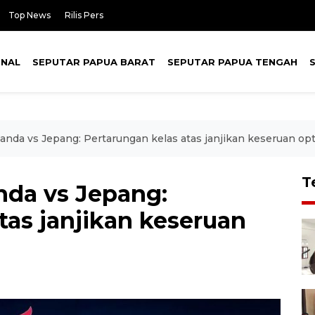
Top News
Rilis Pers
ONAL
SEPUTAR PAPUA BARAT
SEPUTAR PAPUA TENGAH
landa vs Jepang: Pertarungan kelas atas janjikan keseruan op
T
anda vs Jepang:
tas janjikan keseruan