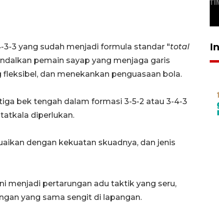
SABTU
29 April 2026 17:04
I
3-3 yang sudah menjadi formula standar "
total
ndalkan pemain sayap yang menjaga garis
ng fleksibel, dan menekankan penguasaan bola.
iga bek tengah dalam formasi 3-5-2 atau 3-4-3
atkala diperlukan.
aikan dengan kekuatan skuadnya, dan jenis
i menjadi pertarungan adu taktik yang seru,
ungan yang sama sengit di lapangan.