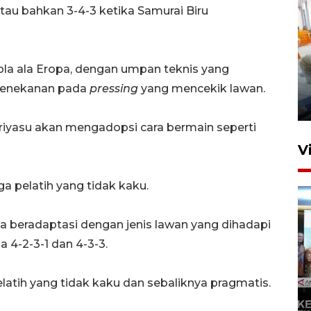
tau bahkan 3-4-3 ketika Samurai Biru
Mewujudkan damai di Kwamki
a ala Eropa, dengan umpan teknis yang
Narama
n penekanan pada
pressing
yang mencekik lawan.
8 Januari 2026 20:19
iyasu akan mengadopsi cara bermain seperti
V
a pelatih yang tidak kaku.
 beradaptasi dengan jenis lawan yang dihadapi
 4-2-3-1 dan 4-3-3.
KORMI MIMIKA RUTIN GELAR
atih yang tidak kaku dan sebaliknya pragmatis.
"CAR FREE DAY" SETIAP