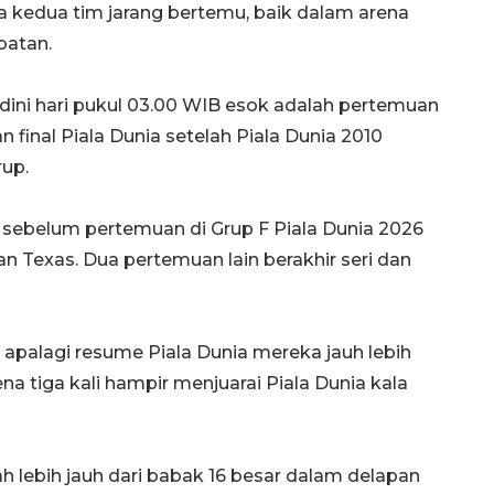
na kedua tim jarang bertemu, baik dalam arena
batan.
dini hari pukul 03.00 WIB esok adalah pertemuan
final Piala Dunia setelah Piala Dunia 2010
rup.
i sebelum pertemuan di Grup F Piala Dunia 2026
ian Texas. Dua pertemuan lain berakhir seri dan
Vaksin HPV untuk siswa laki-
laki
2026-08-06 06:30:00
 apalagi resume Piala Dunia mereka jauh lebih
a tiga kali hampir menjuarai Piala Dunia kala
h lebih jauh dari babak 16 besar dalam delapan