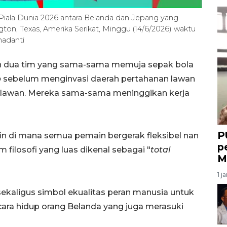
F Piala Dunia 2026 antara Belanda dan Jepang yang
gton, Texas, Amerika Serikat, Minggu (14/6/2026) waktu
adanti
an dua tim yang sama-sama memuja sepak bola
p
sebelum menginvasi daerah pertahanan lawan
 lawan. Mereka sama-sama meninggikan kerja
P
in di mana semua pemain bergerak fleksibel nan
p
m filosofi yang luas dikenal sebagai "
total
M
1 j
sekaligus simbol ekualitas peran manusia untuk
ara hidup orang Belanda yang juga merasuki