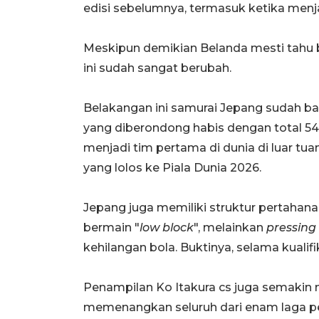
edisi sebelumnya, termasuk ketika menj
Meskipun demikian Belanda mesti tahu b
ini sudah sangat berubah.
Belakangan ini samurai Jepang sudah ba
yang diberondong habis dengan total 54
menjadi tim pertama di dunia di luar tu
yang lolos ke Piala Dunia 2026.
Jepang juga memiliki struktur pertahan
bermain "
low block
", melainkan
pressing
kehilangan bola. Buktinya, selama kualif
Penampilan Ko Itakura cs juga semakin 
memenangkan seluruh dari enam laga 