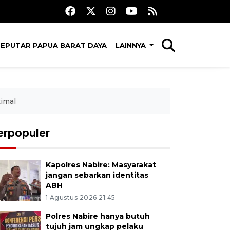
SEPUTAR PAPUA BARAT DAYA
LAINNYA
timal
erpopuler
Kapolres Nabire: Masyarakat
jangan sebarkan identitas
ABH
1 Agustus 2026 21:45
Polres Nabire hanya butuh
tujuh jam ungkap pelaku