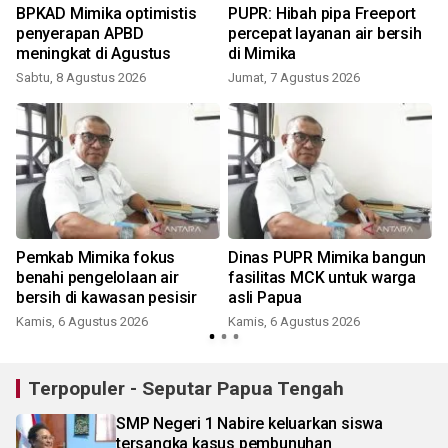
BPKAD Mimika optimistis
PUPR: Hibah pipa Freeport
penyerapan APBD
percepat layanan air bersih
n
meningkat di Agustus
di Mimika
Sabtu, 8 Agustus 2026
Jumat, 7 Agustus 2026
S
Pemkab Mimika fokus
Dinas PUPR Mimika bangun
benahi pengelolaan air
fasilitas MCK untuk warga
bersih di kawasan pesisir
asli Papua
S
Kamis, 6 Agustus 2026
Kamis, 6 Agustus 2026
Terpopuler - Seputar Papua Tengah
SMP Negeri 1 Nabire keluarkan siswa
tersangka kasus pembunuhan