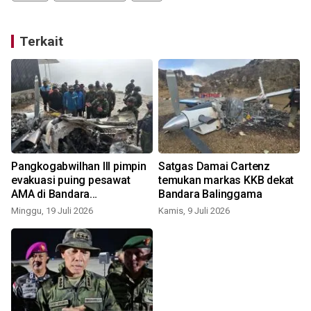
Terkait
Pangkogabwilhan III pimpin
Satgas Damai Cartenz
evakuasi puing pesawat
temukan markas KKB dekat
AMA di Bandara
Bandara Balinggama
M
Balinggama, Yahukimo
Minggu, 19 Juli 2026
Kamis, 9 Juli 2026