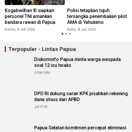
Kogabwilhan III siapkan
Polisi tetapkan tujuh
personel TNI amankan
tersangka penembakan pilot
bandara rawan di Papua
AMA di Yahukimo
Kamis, 9 Juli 2026
Rabu, 8 Juli 2026
S
Terpopuler - Lintas Papua
Diskominfo Papua minta warga waspada
soal 12 isu hoaks
3 hari lalu
DPD RI dukung saran KPK pisahkan rekening
dana otsus dari APBD
Jul 31st
Papua Selatan komitmen percepat eliminasi