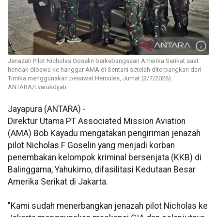
Jenazah Pilot Nicholas Goselin berkebangsaan Amerika Serikat saat
hendak dibawa ke hanggar AMA di Sentani setelah diterbangkan dari
Timika menggunakan pesawat Hercules, Jumat (3/7/2026).
ANTARA/Evarukdijati
Jayapura (ANTARA) -
Direktur Utama PT Associated Mission Aviation
(AMA) Bob Kayadu mengatakan pengiriman jenazah
pilot Nicholas F Goselin yang menjadi korban
penembakan kelompok kriminal bersenjata (KKB) di
Balinggama, Yahukimo, difasilitasi Kedutaan Besar
Amerika Serikat di Jakarta.
"Kami sudah menerbangkan jenazah pilot Nicholas ke