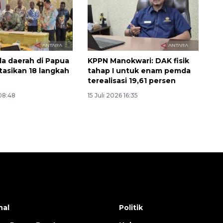
la daerah di Papua
KPPN Manokwari: DAK fisik
asikan 18 langkah
tahap I untuk enam pemda
terealisasi 19,61 persen
 08:48
15 Juli 2026 16:35
nal
Politik