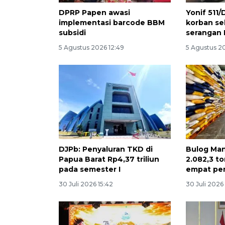
DPRP Papen awasi
Yonif 511
implementasi barcode BBM
korban se
subsidi
serangan 
5 Agustus 2026 12:49
5 Agustus 2
DJPb: Penyaluran TKD di
Bulog Man
Papua Barat Rp4,37 triliun
2.082,3 t
pada semester I
empat p
30 Juli 2026 15:42
30 Juli 2026