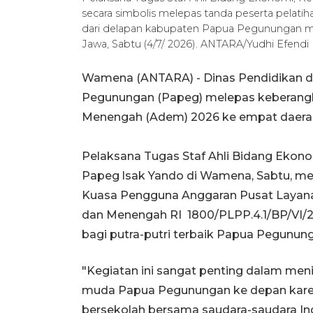
secara simbolis melepas tanda peserta pelatih
dari delapan kabupaten Papua Pegunungan me
Jawa, Sabtu (4/7/ 2026). ANTARA/Yudhi Efendi
Wamena (ANTARA) - Dinas Pendidikan d
Pegunungan (Papeg) melepas keberangk
Menengah (Adem) 2026 ke empat daerah
Pelaksana Tugas Staf Ahli Bidang Eko
Papeg lsak Yando di Wamena, Sabtu, men
Kuasa Pengguna Anggaran Pusat Layana
dan Menengah RI 1800/PLPP.4.1/BP/VI/
bagi putra-putri terbaik Papua Pegunun
"Kegiatan ini sangat penting dalam me
muda Papua Pegunungan ke depan karen
bersekolah bersama saudara-saudara Ind