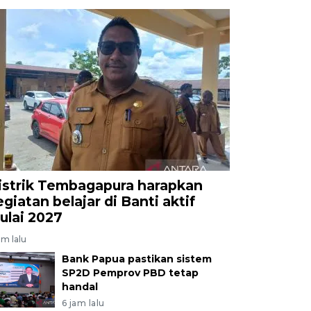
istrik Tembagapura harapkan
egiatan belajar di Banti aktif
ulai 2027
am lalu
Bank Papua pastikan sistem
SP2D Pemprov PBD tetap
handal
6 jam lalu