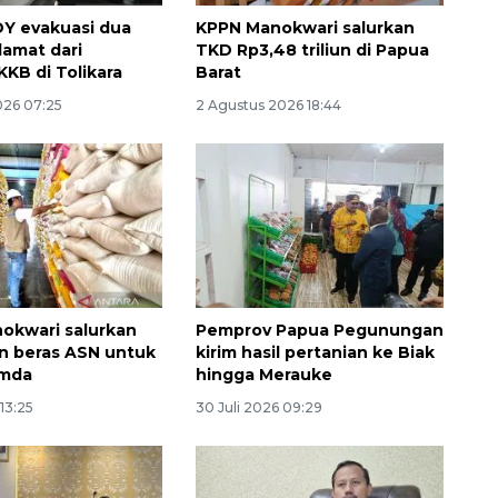
/DY evakuasi dua
KPPN Manokwari salurkan
lamat dari
TKD Rp3,48 triliun di Papua
KKB di Tolikara
Barat
026 07:25
2 Agustus 2026 18:44
160 ribu sambungan baru
jaringan gas 2026
okwari salurkan
Pemprov Papua Pegunungan
on beras ASN untuk
kirim hasil pertanian ke Biak
2026-08-07 18:00:00
emda
hingga Merauke
 13:25
30 Juli 2026 09:29