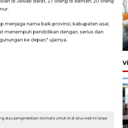
ah di Jawab Barat, 27 orang di Banten, 20 orang
mur.
ap menjaga nama baik provinsi, kabupaten asal,
Mewujudkan damai di Kwamki
pat menempuh pendidikan dengan, serius dan
Narama
unungan ke depan," ujarnya.
8 Januari 2026 20:19
V
KORMI MIMIKA RUTIN GELAR
g atau pengindeksan otomatis untuk AI di situs web ini tanpa
"CAR FREE DAY" SETIAP