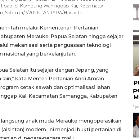
t padi di Kampung Waninggap Kai, Kecamatan
, Sabtu (4/7/2026). ANTARA/Harianto
erintah melalui Kementerian Pertanian
bupaten Merauke, Papua Selatan hingga sejajar
lui mekanisasi serta penguasaan teknologi
asional yang berkelanjutan.
ua Selatan itu sejajar dengan Jepang, yang
lain," kata Menteri Pertanian Andi Amran
P
ogram cetak sawah dan optimalisasi lahan
p
aninggap Kai, Kecamatan Semangga, Kabupaten
M
1 j
at langsung anak muda Merauke mengoperasikan
(alsintan) modern. Ini menjadi bukti pertanian di
rtanian di negara-negara maju.