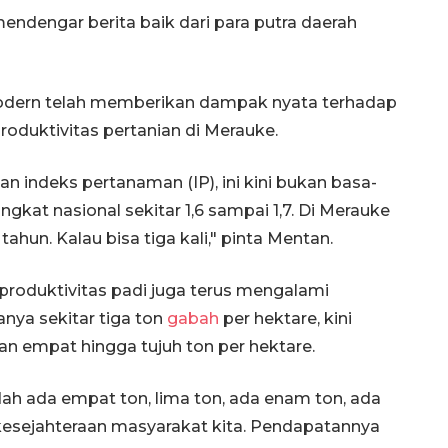
 mendengar berita baik dari para putra daerah
odern telah memberikan dampak nyata terhadap
oduktivitas pertanian di Merauke.
n indeks pertanaman (IP), ini kini bukan basa-
ingkat nasional sekitar 1,6 sampai 1,7. Di Merauke
 tahun. Kalau bisa tiga kali," pinta Mentan.
Vaksin HPV untuk siswa laki-
laki
produktivitas padi juga terus mengalami
2026-08-06 06:30:00
nya sekitar tiga ton
gabah
per hektare, kini
n empat hingga tujuh ton per hektare.
dah ada empat ton, lima ton, ada enam ton, ada
k kesejahteraan masyarakat kita. Pendapatannya