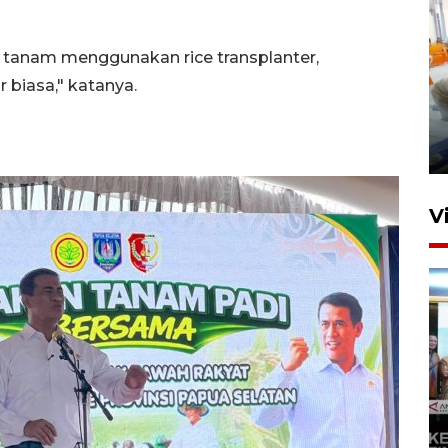
tanam menggunakan rice transplanter,
 biasa," katanya.
Mewujudkan damai di Kwamki
Narama
8 Januari 2026 20:19
V
KORMI MIMIKA RUTIN GELAR
"CAR FREE DAY" SETIAP