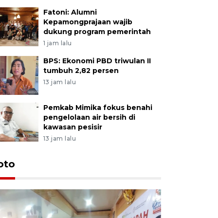
Fatoni: Alumni
Kepamongprajaan wajib
dukung program pemerintah
1 jam lalu
BPS: Ekonomi PBD triwulan II
tumbuh 2,82 persen
13 jam lalu
Pemkab Mimika fokus benahi
pengelolaan air bersih di
kawasan pesisir
13 jam lalu
oto