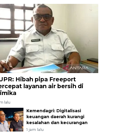
UPR: Hibah pipa Freeport
ercepat layanan air bersih di
imika
am lalu
Kemendagri: Digitalisasi
keuangan daerah kurangi
kesalahan dan kecurangan
1 jam lalu