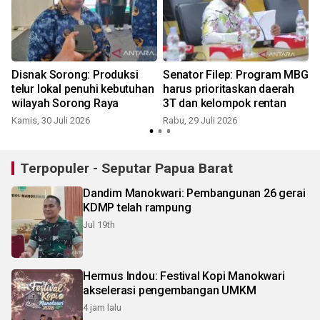
Disnak Sorong: Produksi
Senator Filep: Program MBG
i
telur lokal penuhi kebutuhan
harus prioritaskan daerah
wilayah Sorong Raya
3T dan kelompok rentan
Kamis, 30 Juli 2026
Rabu, 29 Juli 2026
J
Terpopuler - Seputar Papua Barat
Dandim Manokwari: Pembangunan 26 gerai
KDMP telah rampung
Jul 19th
Hermus Indou: Festival Kopi Manokwari
akselerasi pengembangan UMKM
4 jam lalu