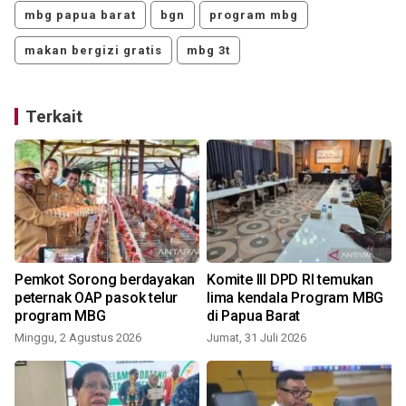
mbg papua barat
bgn
program mbg
makan bergizi gratis
mbg 3t
Terkait
Pemkot Sorong berdayakan
Komite III DPD RI temukan
peternak OAP pasok telur
lima kendala Program MBG
program MBG
di Papua Barat
Minggu, 2 Agustus 2026
Jumat, 31 Juli 2026
S