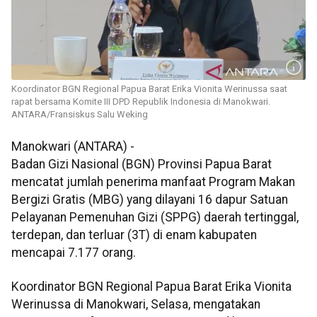
Koordinator BGN Regional Papua Barat Erika Vionita Werinussa saat
rapat bersama Komite III DPD Republik Indonesia di Manokwari.
ANTARA/Fransiskus Salu Weking
Manokwari (ANTARA) -
Badan Gizi Nasional (BGN) Provinsi Papua Barat
mencatat jumlah penerima manfaat Program Makan
Bergizi Gratis (MBG) yang dilayani 16 dapur Satuan
Pelayanan Pemenuhan Gizi (SPPG) daerah tertinggal,
terdepan, dan terluar (3T) di enam kabupaten
mencapai 7.177 orang.
Koordinator BGN Regional Papua Barat Erika Vionita
Werinussa di Manokwari, Selasa, mengatakan