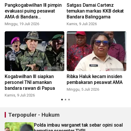
Pangkogabwilhan III pimpin
Satgas Damai Cartenz
evakuasi puing pesawat
temukan markas KKB dekat
AMA di Bandara
Bandara Balinggama
Balinggama, Yahukimo
Minggu, 19 Juli 2026
Kamis, 9 Juli 2026
S
Kogabwilhan III siapkan
Ribka Haluk kecam insiden
n
personel TNI amankan
pembakaran pesawat AMA
bandara rawan di Papua
Minggu, 5 Juli 2026
Kamis, 9 Juli 2026
S
Terpopuler - Hukum
Polda imbau warganet tak sebar opini soal
kematian presenter TVRI