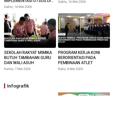
IMPLEMENTASI OTSUS DI
Sabtu, 16 Mei 2026
TIMIKA
Sabtu, 16 Mei 2026
SEKOLAH RAKYAT MIMIKA
PROGRAM KERJA KONI
BUTUH TAMBAHAN GURU
BERORIENTASI PADA
DAN WALI ASUH
PEMBINAAN ATLET
Kamis, 7 Mei 2026
Rabu, 6 Mei 2026
Infografik