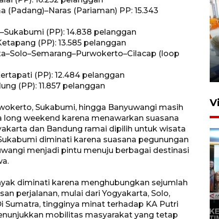
a (Padang)–Naras (Pariaman) PP: 15.343
–Sukabumi (PP): 14.838 pelanggan
etapang (PP): 13.585 pelanggan
Mewujudkan damai di Kwamki
rta–Solo–Semarang–Purwokerto–Cilacap (loop
Narama
8 Januari 2026 20:19
ertapati (PP): 12.484 pelanggan
ng (PP): 11.857 pelanggan
V
rwokerto, Sukabumi, hingga Banyuwangi masih
ama long weekend karena menawarkan suasana
yakarta dan Bandung ramai dipilih untuk wisata
e. Sukabumi diminati karena suasana pegunungan
wangi menjadi pintu menuju berbagai destinasi
wa.
nyak diminati karena menghubungkan sejumlah
KORMI MIMIKA RUTIN GELAR
an perjalanan, mulai dari Yogyakarta, Solo,
i Sumatra, tingginya minat terhadap KA Putri
"CAR FREE DAY" SETIAP
enunjukkan mobilitas masyarakat yang tetap
SABTU