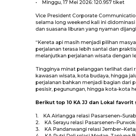
• Minggu, 17 Mei 2026: 120.957 tiket
Vice President Corporate Communicatio
selama long weekend kali ini didominasi 
dan suasana liburan yang nyaman dijan
“Kereta api masih menjadi pilihan masya
perjalanan terasa lebih santai dan prakt
melanjutkan perjalanan wisata dengan le
Tingginya minat pelanggan terlihat dari
kawasan wisata, kota budaya, hingga ja
perjalanan bahkan menjadi bagian dari pe
pesisir, pegunungan, hingga kota-kota he
Berikut top 10 KA JJ dan Lokal favori
1. KA Airlangga relasi Pasarsenen–Surab
2. KA Serayu relasi Pasarsenen–Purwoke
3. KA Pandanwangi relasi Jember–Ketap
4. KA Putri Deli relasi Medan–Tanjung Ba