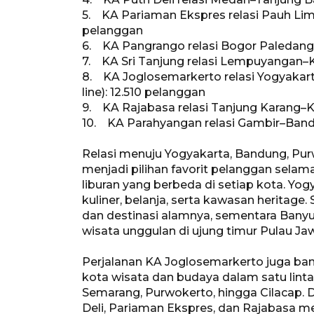
5. KA Pariaman Ekspres relasi Pauh Lim
pelanggan
6. KA Pangrango relasi Bogor Paledang
7. KA Sri Tanjung relasi Lempuyangan–K
8. KA Joglosemarkerto relasi Yogyaka
line): 12.510 pelanggan
9. KA Rajabasa relasi Tanjung Karang–K
10. KA Parahyangan relasi Gambir–Bandu
Relasi menuju Yogyakarta, Bandung, Pu
menjadi pilihan favorit pelanggan sel
liburan yang berbeda di setiap kota. Yog
kuliner, belanja, serta kawasan heritag
dan destinasi alamnya, sementara Banyu
wisata unggulan di ujung timur Pulau Ja
Perjalanan KA Joglosemarkerto juga ba
kota wisata dan budaya dalam satu lintas
Semarang, Purwokerto, hingga Cilacap. D
Deli, Pariaman Ekspres, dan Rajabasa m