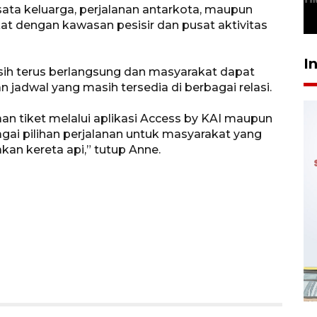
isata keluarga, perjalanan antarkota, maupun
29 April 2026 17:04
kat dengan kawasan pesisir dan pusat aktivitas
I
ih terus berlangsung dan masyarakat dapat
jadwal yang masih tersedia di berbagai relasi.
n tiket melalui aplikasi Access by KAI maupun
agai pilihan perjalanan untuk masyarakat yang
an kereta api,” tutup Anne.