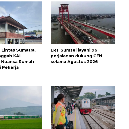
 Lintas Sumatra,
LRT Sumsel layani 96
nggah KAI
perjalanan dukung CFN
 Nuansa Rumah
selama Agustus 2026
i Pekerja
160 ribu sambungan baru
jaringan gas 2026
2026-08-07 18:00:00