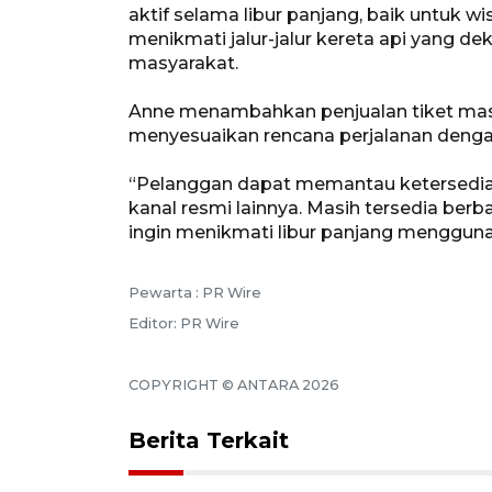
aktif selama libur panjang, baik untuk w
menikmati jalur-jalur kereta api yang de
masyarakat.
Anne menambahkan penjualan tiket mas
menyesuaikan rencana perjalanan dengan 
“Pelanggan dapat memantau ketersediaa
kanal resmi lainnya. Masih tersedia berb
ingin menikmati libur panjang menggunak
Pewarta : PR Wire
Editor: PR Wire
COPYRIGHT © ANTARA 2026
Berita Terkait