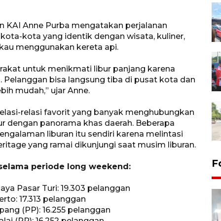
n KAI Anne Purba mengatakan perjalanan
kota-kota yang identik dengan wisata, kuliner,
gkau menggunakan kereta api.
rakat untuk menikmati libur panjang karena
is. Pelanggan bisa langsung tiba di pusat kota dan
bih mudah,” ujar Anne.
 relasi-relasi favorit yang banyak menghubungkan
lur dengan panorama khas daerah. Beberapa
ngalaman liburan itu sendiri karena melintasi
ritage yang ramai dikunjungi saat musim liburan.
F
t selama periode long weekend:
aya Pasar Turi: 19.303 pelanggan
rto: 17.313 pelanggan
ang (PP): 16.255 pelanggan
lai (PP): 16.252 pelanggan