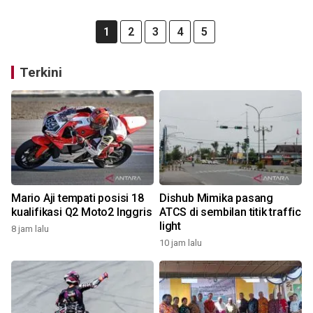
1
2
3
4
5
Terkini
Mario Aji tempati posisi 18
Dishub Mimika pasang
kualifikasi Q2 Moto2 Inggris
ATCS di sembilan titik traffic
light
8 jam lalu
10 jam lalu