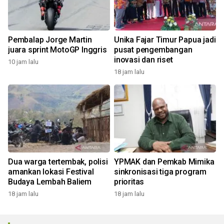
Pembalap Jorge Martin
Unika Fajar Timur Papua jadi
juara sprint MotoGP Inggris
pusat pengembangan
inovasi dan riset
10 jam lalu
18 jam lalu
Dua warga tertembak, polisi
YPMAK dan Pemkab Mimika
amankan lokasi Festival
sinkronisasi tiga program
Budaya Lembah Baliem
prioritas
18 jam lalu
18 jam lalu