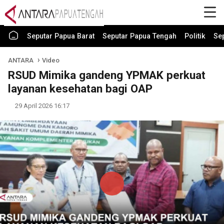
Seputar Papua Barat
Seputar Papua Tengah
Politik
Se
ANTARA
Video
RSUD Mimika gandeng YPMAK perkuat
layanan kesehatan bagi OAP
29 April 2026 16:17
Play