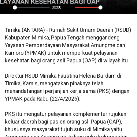
00:00
Play
Mute
Settings
PIP
En
ful
Timika (ANTARA) - Rumah Sakit Umum Daerah (RSUD)
Kabupaten Mimika, Papua Tengah menggandeng
Yayasan Pemberdayaan Masyarakat Amungme dan
Kamoro (YPMAK) untuk memperkuat pelayanan
kesehatan bagi orang asli Papua (OAP) di wilayah itu.
Direktur RSUD Mimika Faustina Helena Burdam di
Timika, Kamis, mengatakan pihaknya telah
menandatangani perjanjian kerja sama (PKS) dengan
YPMAK pada Rabu (22/4/2026).
PKS itu mengatur pelayanan komplementer rujukan
keluar daerah bagi pasien orang asli Papua (OAP),
khususnya masyarakat tujuh suku di Mimika yaitu