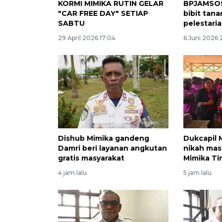
KORMI MIMIKA RUTIN GELAR
BPJAMSOS
"CAR FREE DAY" SETIAP
bibit tan
SABTU
pelestari
29 April 2026 17:04
6 Juni 2026 
Dishub Mimika gandeng
Dukcapil M
Damri beri layanan angkutan
nikah mass
gratis masyarakat
Mimika Ti
4 jam lalu
5 jam lalu