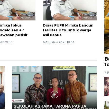
imika fokus
Dinas PUPR Mimika bangun
ngelolaan air
fasilitas MCK untuk warga
kawasan pesisir
asli Papua
26 21:56
6 Agustus 2026 18:34
B
t
2 j