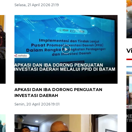
Selasa, 21 April 2026 21:19
Mewujudkan damai di Kwamki
Narama
8 Januari 2026 20:19
V
APKASI DAN IBA DORONG PENGUATAN
INVESTASI DAERAH
Senin, 20 April 2026 19:01
KORMI MIMIKA RUTIN GELAR
"CAR FREE DAY" SETIAP
SABTU
29 April 2026 17:04