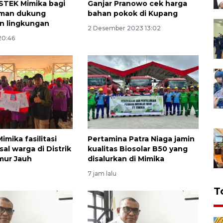
TEK Mimika bagi
Ganjar Pranowo cek harga
aman dukung
bahan pokok di Kupang
an lingkungan
2 Desember 2023 13:02
20:46
imika fasilitasi
Pertamina Patra Niaga jamin
al warga di Distrik
kualitas Biosolar B50 yang
mur Jauh
disalurkan di Mimika
7 jam lalu
T