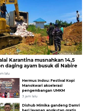
alai Karantina musnahkan 14,5
on daging ayam busuk di Nabire
am lalu
Hermus Indou: Festival Kopi
Manokwari akselerasi
pengembangan UMKM
3 jam lalu
Dishub Mimika gandeng Damri
beri layanan angkutan gratis