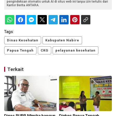
pengindeksan otomatis untuk AI di situs web ini tanpa izin tertulis dari
Kantor Berita ANTARA.
Tags:
Dinas Kesehatan
Kabupaten Nabire
Papua Tengah
CKG
pelayanan kesehatan
Terkait
Dinas PUPR Mimika bangun
Dinkes Papua Tengah