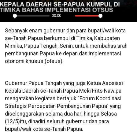
00:00
Play
Mute
Settings
PIP
En
Sebanyak enam gubernur dan para bupati/wali kota
ful
se-Tanah Papua berkumpul di Timika, Kabupaten
Mimika, Papua Tengah, Senin, untuk membahas arah
pembangunan Papua ke depan dan implementasi
otonomi khusus (otsus).
Gubernur Papua Tengah yang juga Ketua Asosiasi
Kepala Daerah se-Tanah Papua Meki Frits Nawipa
mengatakan kegiatan bertajuk "Forum Koordinasi
Strategis Percepatan Pembangunan Papua" yang
diselenggarakan selama dua hari hingga Selasa
(12/5)itu, dihadiri seluruh gubernur dan para
bupati/wali kota se-Tanah Papua.