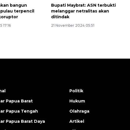
akan bangun
Bupati Maybrat: ASN terbukti
 pulau terpencil
melanggar netralitas akan
 koruptor
ditindak
5 17:16
21 November 2024 05:51
nal
Politik
ar Papua Barat
Hukum
ar Papua Tengah
Olahraga
ar Papua Barat Daya
Artikel