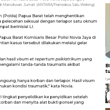
 Manokwari, Jumat. (ANTARA/Fransiskus Salu Weking)
h (Polda) Papua Barat telah menghentikan
 pelecehan seksual dengan terlapor satu oknum
at berinisial LI.
pua Barat Komisaris Besar Polisi Novia Jaya di
an kasus tersebut dilakukan melalui gelar
dan hasil
visum et repertum psikiatrikum
yang
mengalami tanda-tanda traumatis akibat
B
t
1 j
langsung, hanya korban dan terlapor. Hasil visum
mukan kondisi traumatik," kata Novia.
ri tingkat penyelidikan ke penyidikan setelah
orban dan menyita alat bukti ponsel yang