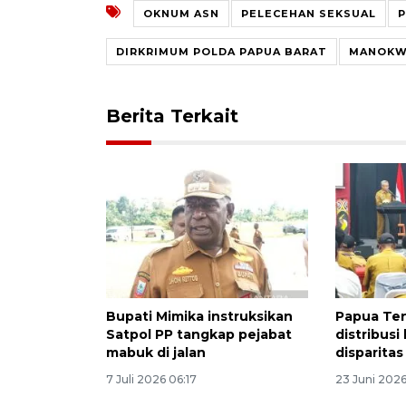
OKNUM ASN
PELECEHAN SEKSUAL
P
DIRKRIMUM POLDA PAPUA BARAT
MANOKW
Berita Terkait
Bupati Mimika instruksikan
Papua Te
Satpol PP tangkap pejabat
distribus
mabuk di jalan
disparitas
7 Juli 2026 06:17
23 Juni 202