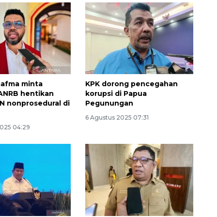
mafma minta
KPK dorong pencegahan
ANRB hentikan
korupsi di Papua
N nonprosedural di
Pegunungan
Memberantas kejahatan
6 Agustus 2025 07:31
2025 04:29
jalanan Jakarta
2026-08-05 18:00:00