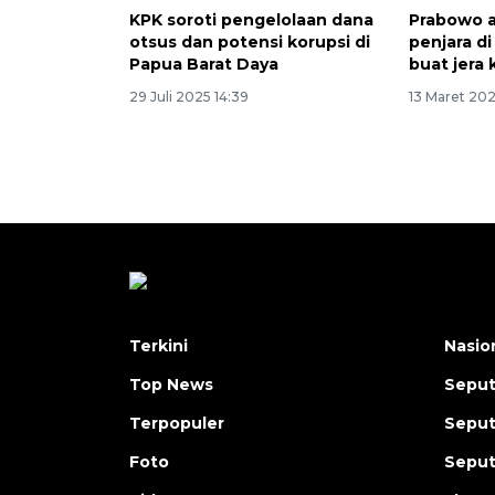
KPK soroti pengelolaan dana
Prabowo 
otsus dan potensi korupsi di
penjara di
Papua Barat Daya
buat jera
29 Juli 2025 14:39
13 Maret 202
Terkini
Nasio
Top News
Seput
Terpopuler
Seput
Foto
Seput