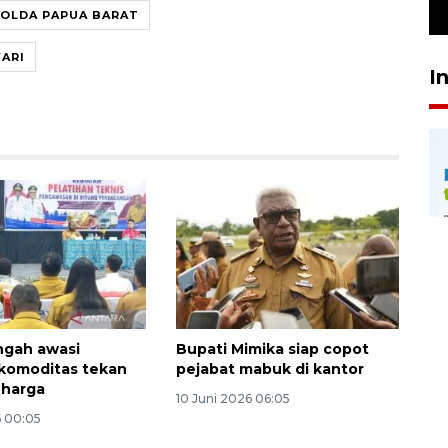
29 April 2026 17:04
OLDA PAPUA BARAT
ARI
I
ngah awasi
Bupati Mimika siap copot
i komoditas tekan
pejabat mabuk di kantor
 harga
10 Juni 2026 06:05
6 00:05