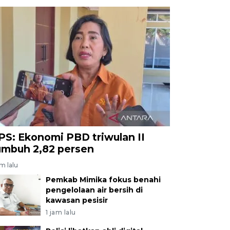
PS: Ekonomi PBD triwulan II
umbuh 2,82 persen
am lalu
Pemkab Mimika fokus benahi
pengelolaan air bersih di
kawasan pesisir
1 jam lalu