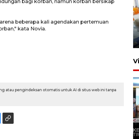
ndungan bagi korban, namun korban bersikap
 karena beberapa kali agendakan pertemuan
Mewujudkan damai di Kwamki
rban," kata Novia.
Narama
8 Januari 2026 20:19
V
g atau pengindeksan otomatis untuk AI di situs web ini tanpa
KORMI MIMIKA RUTIN GELAR
"CAR FREE DAY" SETIAP
SABTU