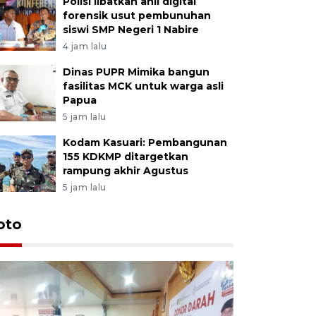
Polisi libatkan ahli digital
forensik usut pembunuhan
siswi SMP Negeri 1 Nabire
4 jam lalu
Dinas PUPR Mimika bangun
fasilitas MCK untuk warga asli
Papua
5 jam lalu
Kodam Kasuari: Pembangunan
155 KDKMP ditargetkan
rampung akhir Agustus
5 jam lalu
oto