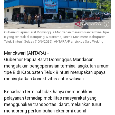
Gubernur Papua Barat Dominggus Mandacan meresmikan terminal tipe
B yang terletak di Kampung Waraitama, Distrik Manimere, Kabupaten
Teluk Bintuni, Selasa (10/6/2025). ANTARA/Fransiskus Salu Weking
Manokwari (ANTARA) -
Gubernur Papua Barat Dominggus Mandacan
mengatakan pengoperasian terminal angkutan umum
tipe B di Kabupaten Teluk Bintuni merupakan upaya
meningkatkan konektivitas antar wilayah.
Kehadiran terminal tidak hanya memudahkan
pelayanan terhadap mobilitas masyarakat yang
menggunakan transportasi darat, melainkan turut
mendorong pertumbuhan ekonomi daerah.