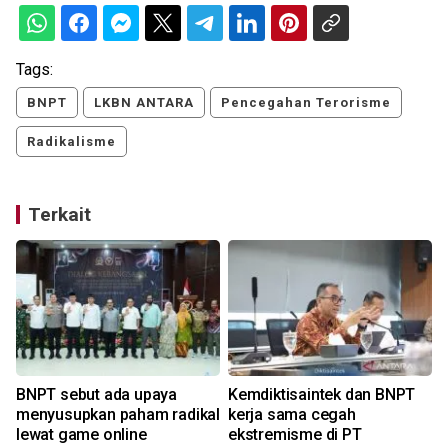
Tags:
BNPT
LKBN ANTARA
Pencegahan Terorisme
Radikalisme
Terkait
a
BNPT sebut ada upaya
Kemdiktisaintek dan BNPT
menyusupkan paham radikal
kerja sama cegah
lewat game online
ekstremisme di PT