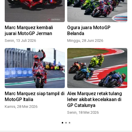
P
Marc Marquez kembali
Ogura juara MotoGP
juarai MotoGP Jerman
Belanda
Senin, 13 Juli 2026
Minggu, 28 Juni 2026
S
Marc Marquez siap tampil di
Alex Marquez retak tulang
MotoGP Italia
leher akibat kecelakaan di
GP Catalunya
Kamis, 28 Mei 2026
Senin, 18 Mei 2026
S