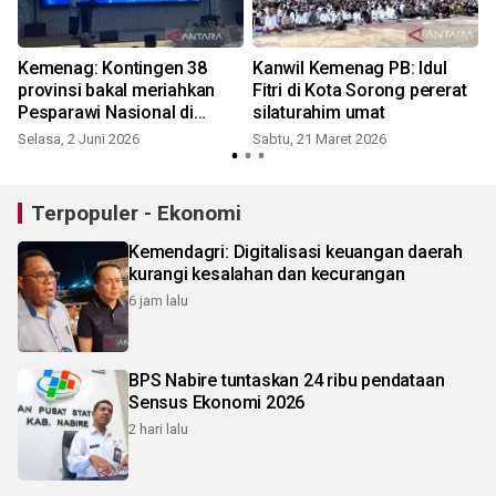
Kemenag: Kontingen 38
Kanwil Kemenag PB: Idul
provinsi bakal meriahkan
Fitri di Kota Sorong pererat
Pesparawi Nasional di
silaturahim umat
Manokwari
Selasa, 2 Juni 2026
Sabtu, 21 Maret 2026
Terpopuler - Ekonomi
Kemendagri: Digitalisasi keuangan daerah
kurangi kesalahan dan kecurangan
6 jam lalu
BPS Nabire tuntaskan 24 ribu pendataan
Sensus Ekonomi 2026
2 hari lalu