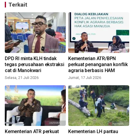
Terkait
DPD RI minta KLH tindak
Kementerian ATR/BPN
tegas perusahaan ekstraksi
perkuat penanganan konflik
cat di Manokwari
agraria berbasis HAM
Selasa, 21 Juli 2026
Jumat, 17 Juli 2026
J
Kementerian ATR perkuat
Kementerian LH pantau