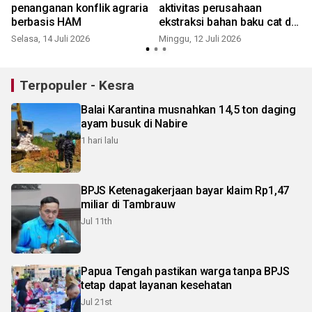
penanganan konflik agraria
aktivitas perusahaan
berbasis HAM
ekstraksi bahan baku cat di
Manokwari
Selasa, 14 Juli 2026
Minggu, 12 Juli 2026
S
Terpopuler - Kesra
Balai Karantina musnahkan 14,5 ton daging
ayam busuk di Nabire
1 hari lalu
BPJS Ketenagakerjaan bayar klaim Rp1,47
miliar di Tambrauw
Jul 11th
Papua Tengah pastikan warga tanpa BPJS
tetap dapat layanan kesehatan
Jul 21st