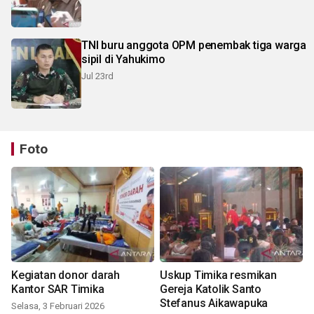
TNI buru anggota OPM penembak tiga warga
sipil di Yahukimo
Jul 23rd
Foto
Kegiatan donor darah
Uskup Timika resmikan
Kantor SAR Timika
Gereja Katolik Santo
Stefanus Aikawapuka
Selasa, 3 Februari 2026