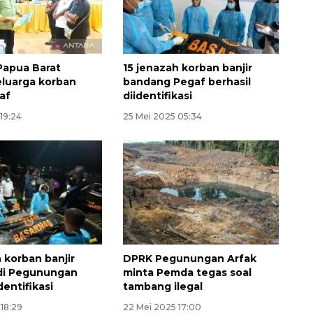
Papua Barat
15 jenazah korban banjir
eluarga korban
bandang Pegaf berhasil
af
diidentifikasi
 19:24
25 Mei 2025 05:34
 korban banjir
DPRK Pegunungan Arfak
di Pegunungan
minta Pemda tegas soal
dentifikasi
tambang ilegal
18:29
22 Mei 2025 17:00