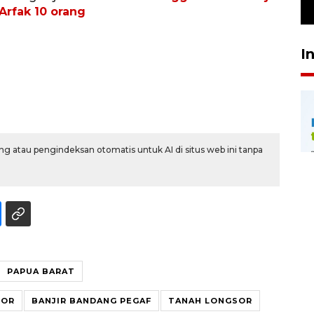
29 April 2026 17:04
rfak 10 orang
I
g atau pengindeksan otomatis untuk AI di situs web ini tanpa
PAPUA BARAT
SOR
BANJIR BANDANG PEGAF
TANAH LONGSOR