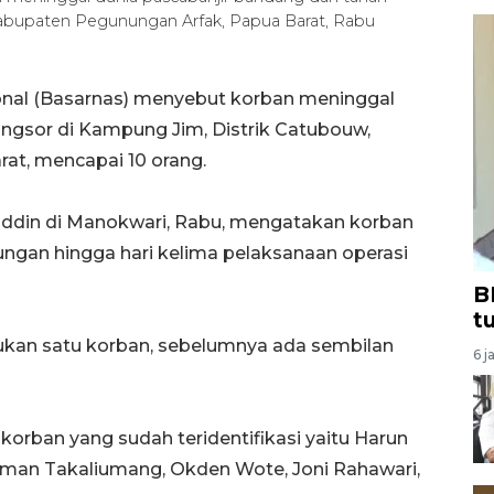
Kabupaten Pegunungan Arfak, Papua Barat, Rabu
nal (Basarnas) menyebut korban meninggal
ongsor di Kampung Jim, Distrik Catubouw,
at, mencapai 10 orang.
uddin di Manokwari, Rabu, mengatakan korban
ungan hingga hari kelima pelaksanaan operasi
B
t
mukan satu korban, sebelumnya ada sembilan
6 j
orban yang sudah teridentifikasi yaitu Harun
rman Takaliumang, Okden Wote, Joni Rahawari,