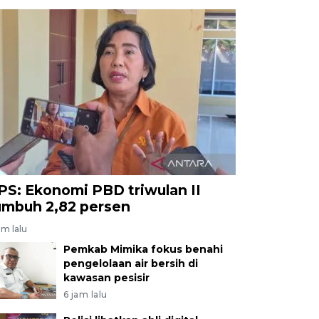
PS: Ekonomi PBD triwulan II
umbuh 2,82 persen
am lalu
Pemkab Mimika fokus benahi
pengelolaan air bersih di
kawasan pesisir
6 jam lalu