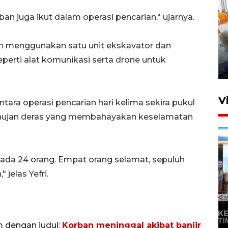
n juga ikut dalam operasi pencarian," ujarnya.
Mewujudkan damai di Kwamki
lah menggunakan satu unit ekskavator
dan
Narama
perti alat komunikasi serta drone untuk
8 Januari 2026 20:19
V
a operasi pencarian hari kelima sekira pukul
r hujan deras yang membahayakan keselamatan
 ada 24 orang. Empat orang selamat, sepuluh
" jelas Yefri.
KORMI MIMIKA RUTIN GELAR
"CAR FREE DAY" SETIAP
SABTU
m dengan judul:
Korban meninggal akibat banjir