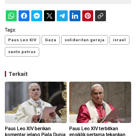
Tags:
Paus Leo XIV
Gaza
solidaritan gereja
israel
santo petrus
Terkait
Paus Leo XIV berikan
Paus Leo XIV terbitkan
komentar jelang Piala Dunia
ensiklik pertama tekankan