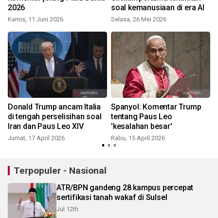
2026
soal kemanusiaan di era AI
Kamis, 11 Juni 2026
Selasa, 26 Mei 2026
S
Donald Trump ancam Italia
Spanyol: Komentar Trump
a
di tengah perselisihan soal
tentang Paus Leo
Iran dan Paus Leo XIV
'kesalahan besar'
Jumat, 17 April 2026
Rabu, 15 April 2026
S
Terpopuler - Nasional
ATR/BPN gandeng 28 kampus percepat
sertifikasi tanah wakaf di Sulsel
Jul 12th