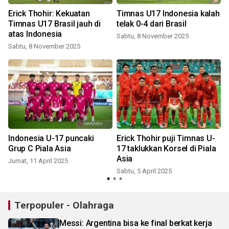
Erick Thohir: Kekuatan
Timnas U17 Indonesia kalah
7
Timnas U17 Brasil jauh di
telak 0-4 dari Brasil
atas Indonesia
Sabtu, 8 November 2025
Sabtu, 8 November 2025
Indonesia U-17 puncaki
Erick Thohir puji Timnas U-
Grup C Piala Asia
17 taklukkan Korsel di Piala
Asia
Jumat, 11 April 2025
Sabtu, 5 April 2025
S
Terpopuler - Olahraga
Messi: Argentina bisa ke final berkat kerja