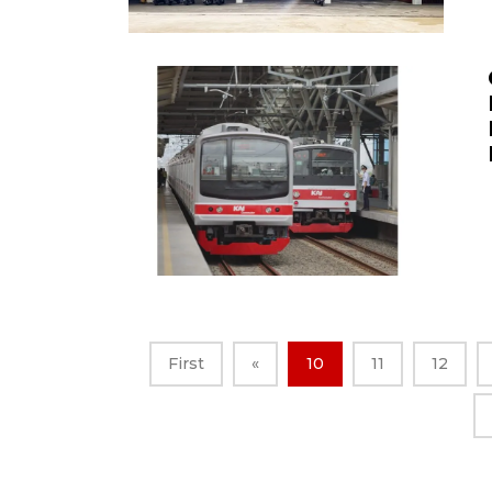
First
«
10
11
12