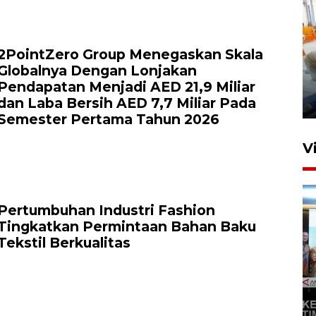
2PointZero Group Menegaskan Skala
Mewujudkan damai di Kwamki
Globalnya Dengan Lonjakan
Narama
Pendapatan Menjadi AED 21,9 Miliar
dan Laba Bersih AED 7,7 Miliar Pada
8 Januari 2026 20:19
Semester Pertama Tahun 2026
V
Pertumbuhan Industri Fashion
Tingkatkan Permintaan Bahan Baku
Tekstil Berkualitas
KORMI MIMIKA RUTIN GELAR
"CAR FREE DAY" SETIAP
SABTU