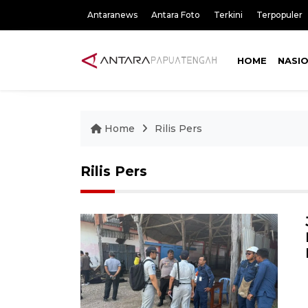
Antaranews
Antara Foto
Terkini
Terpopuler
HOME
NASI
Home
Rilis Pers
Rilis Pers