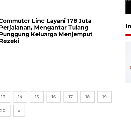
29 April 2026 17:04
Commuter Line Layani 178 Juta
I
Perjalanan, Mengantar Tulang
Punggung Keluarga Menjemput
Rezeki
13
14
15
16
17
18
19
20
»