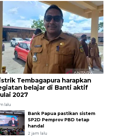
istrik Tembagapura harapkan
egiatan belajar di Banti aktif
ulai 2027
am lalu
Bank Papua pastikan sistem
SP2D Pemprov PBD tetap
handal
2 jam lalu