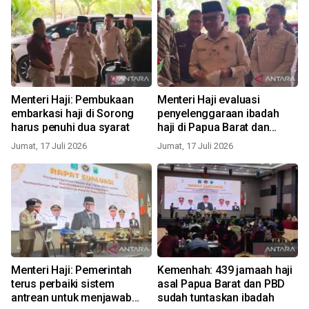
Menteri Haji: Pembukaan
Menteri Haji evaluasi
embarkasi haji di Sorong
penyelenggaraan ibadah
harus penuhi dua syarat
haji di Papua Barat dan
Papua Barat Daya
Jumat, 17 Juli 2026
Jumat, 17 Juli 2026
Menteri Haji: Pemerintah
Kemenhah: 439 jamaah haji
terus perbaiki sistem
asal Papua Barat dan PBD
antrean untuk menjawab
sudah tuntaskan ibadah