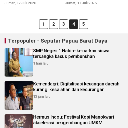
kebutuhan haji
Jumat, 17 Juli 2026
Jumat, 17 Juli 2026
1
2
3
4
5
Terpopuler - Seputar Papua Barat Daya
SMP Negeri 1 Nabire keluarkan siswa
tersangka kasus pembunuhan
1 hari lalu
Kemendagri: Digitalisasi keuangan daerah
kurangi kesalahan dan kecurangan
13 jam lalu
Hermus Indou: Festival Kopi Manokwari
akselerasi pengembangan UMKM