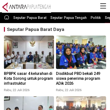
Seputar Papua Barat
Seputar Papua Tengah
Politik
Se
Seputar Papua Barat Daya
BPBPK sasar 4 kelurahan di
Disdikbud PBD bekali 249
Kota Sorong untuk program
siswa penerima program
infrastruktur
ADik 2026
Rabu, 22 Juli 2026
Rabu, 22 Juli 2026