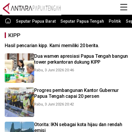
Seputar Papua Barat
Seputar Papua Tengah
Politik
Se
KIPP
Hasil pencarian kipp. Kami memiliki 20 berita.
Dua wamen apresiasi Papua Tengah bangun
tower perkantoran dukung KIPP
Rabu, 3 Juni 2026 20:46
Progres pembangunan Kantor Gubernur
Papua Tengah capai 20 persen
Rabu, 3 Juni 2026 20:42
Otorita: IKN sebagai kota hijau dan rendah
emisi