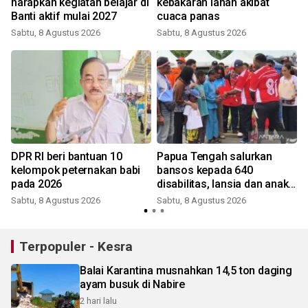
harapkan kegiatan belajar di
kebakaran lahan akibat
Banti aktif mulai 2027
cuaca panas
Sabtu, 8 Agustus 2026
Sabtu, 8 Agustus 2026
DPR RI beri bantuan 10
Papua Tengah salurkan
kelompok peternakan babi
bansos kepada 640
pada 2026
disabilitas, lansia dan anak
terlantar
Sabtu, 8 Agustus 2026
Sabtu, 8 Agustus 2026
Terpopuler - Kesra
Balai Karantina musnahkan 14,5 ton daging
ayam busuk di Nabire
2 hari lalu